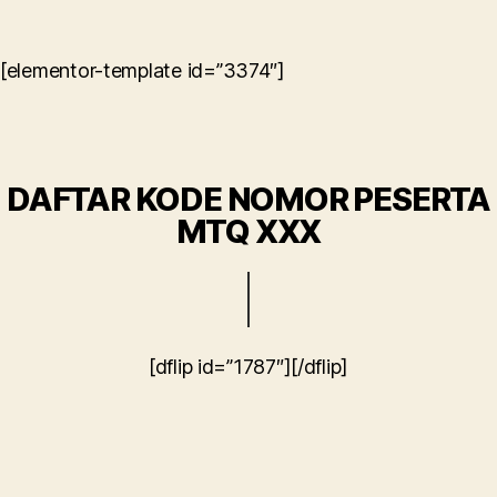
[elementor-template id=”3374″]
DAFTAR KODE NOMOR PESERTA
MTQ XXX
[dflip id=”1787″][/dflip]