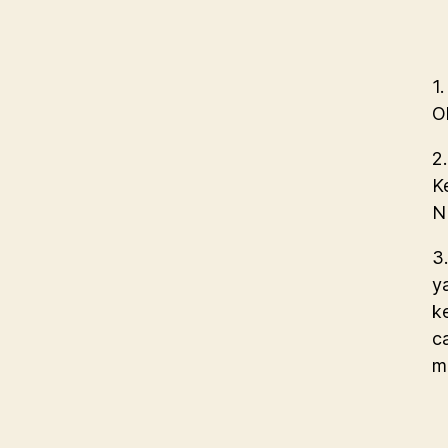
1.
O
2
K
N
3
y
k
c
m