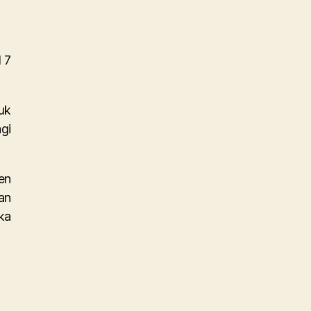
 7
uk
gi
en
an
ka