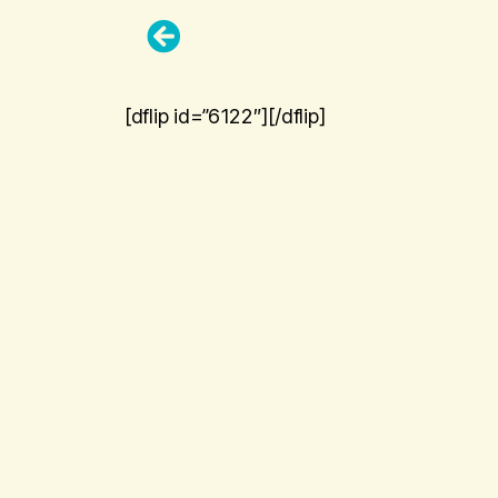
[dflip id=”6122″][/dflip]